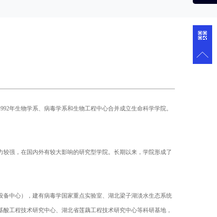
询
189861
，1992年生物学系、病毒学系和生物工程中心合并成立生命科学学院。
力较强，在国内外有较大影响的研究型学院。长期以来，学院形成了
设备中心），建有病毒学国家重点实验室、湖北梁子湖淡水生态系统
基酸工程技术研究中心、湖北省莲藕工程技术研究中心等科研基地，