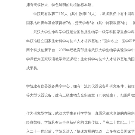
拥有规模较大、特色鲜明的动植物标本馆。
学院现有教职工170人（其中教师101人），教师队伍中有中国科学
国家杰出青年基金获得者7名，楚天学者5名（其中特聘教授2名），国
武汉大学生命科学学院是全国首批生物学一级学科国家重点学科、生
年获准建立国家生命科学与技术人才培养基地；“面向农业、医学和环境
两个科技创新平台；2005年经教育部批准武汉大学生物学实验教
学课程为国家双语教学示范课程；生命科学与技术人才培养基地为国
成果奖。
学院建有仪器设备共享中心，拥有一流的仪器设备和研究条件，包括
等大型仪器设备，建有三级生物安全实验室（P3实验室）、细胞和
作为研究型学院，武汉大学生命科学学院一直秉承追求卓越的办院宗
终身教授。学院具有从事创新研究的优良传统，早在二十世纪三十年代，
入二十一世纪后，学院又进入了快速发展的轨道，众多在欧美国家学有