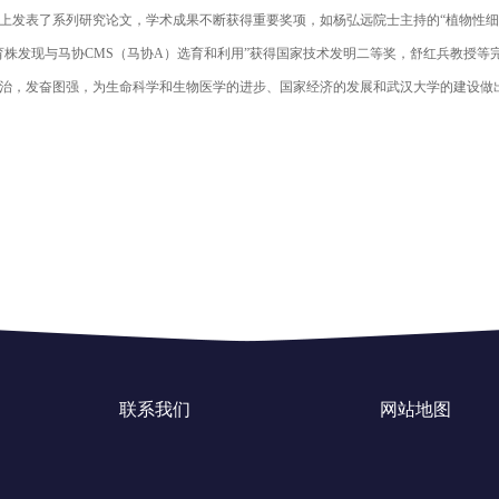
上发表了系列研究论文，学术成果不断获得重要奖项，如杨弘远院士主持的“植物性细
株发现与马协CMS（马协A）选育和利用”获得国家技术发明二等奖，舒红兵教授等
治，发奋图强，为生命科学和生物医学的进步、国家经济的发展和武汉大学的建设做
联系我们
网站地图