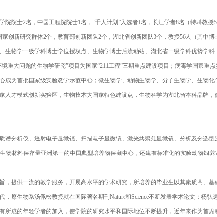
院院士2名，中国工程院院士1名，“千人计划”入选者1名，长江学者8名（特聘教授5
家创新研究群体2个，教育部创新团队2个，湖北省创新团队3个，教授56人（其中博士
物学一级学科博士学位授权点、生物学博士后流动站、湖北省一级学科优势学科，19
重大问题的生物学研究”项目为国家“211工程”三期重点建设项目；病毒学国家重点
学中心成为首批国家级实验教学示范中心；微生物学、动物生物学、分子生物学、生物化
家人才模式创新实验区，生物技术为国家特色建设点，生物科学为湖北省本科品牌，
质谱分析仪、透射电子显微镜、扫描电子显微镜、激光共聚焦显微镜、分析及分选型
微生物材料保存量亚洲第一的中国典型培养物保藏中心，还建有标准化的实验动物饲养
旨，提供一流的教学服务，开展高水平的学术研究，所培养的毕业生以其素质高、基
原生物系汤佩松教授就在国际著名期刊Nature和Science不断发表学术论文；
所成的年轻学者的加入，使学院的研究水平和国际地位不断提升，近年来作为首席科学家主