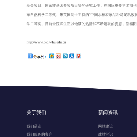
基金项目、国家转基因专项项目等的研究工作，在国际重要学术期刊
家自然科学二等奖、朱英国院士主持的“中国水稻农家品种马尾粘败育
学二等奖。目前全院师生正以饱满的热情和不断进取的姿态，励精图
http://www.bio.whu.edu.cn
关于我们
新闻资讯
我们是谁
网站建设
我们服务的客户
建站常识