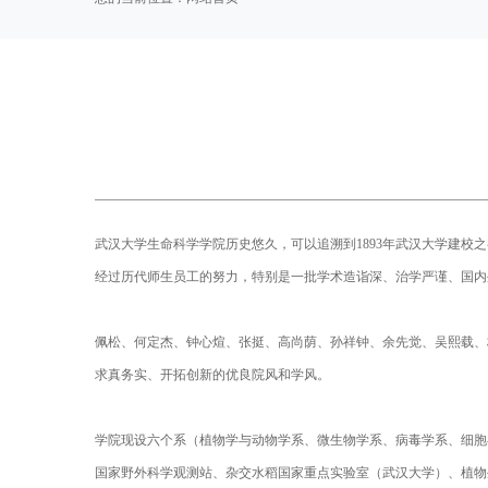
武汉大学生命科学学院历史悠久，可以追溯到1893年武汉大学建校之
经过历代师生员工的努力，特别是一批学术造诣深、治学严谨、国内
佩松、何定杰、钟心煊、张挺、高尚荫、孙祥钟、余先觉、吴熙载、
求真务实、开拓创新的优良院风和学风。
学院现设六个系（植物学与动物学系、微生物学系、病毒学系、细胞
国家野外科学观测站、杂交水稻国家重点实验室（武汉大学）、植物