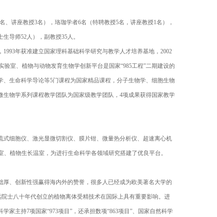
名、讲座教授3名），珞珈学者6名（特聘教授5名，讲座教授1名），
生导师52人），副教授35人。
93年获准建立国家理科基础科学研究与教学人才培养基地，2002
实验室、植物与动物发育生物学创新平台是国家“985工程”二期建设的
学、生命科学导论等5门课程为国家精品课程，分子生物学、细胞生物
微生物学系列课程教学团队为国家级教学团队，4项成果获得国家教学
流式细胞仪、激光显微切割仪、膜片钳、微量热分析仪、超速离心机
室、植物生长温室，为进行生命科学各领域研究搭建了优良平台。
础厚、创新性强赢得海内外的赞誉，很多人已经成为欧美著名大学的
杨弘远院士八十年代创立的植物离体受精技术在国际上具有重要影响。进
持7项国家“973项目”，还承担数项“863项目”、国家自然科学